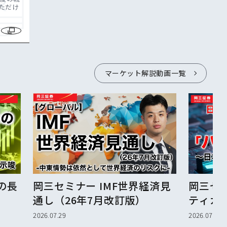
ただけ
マーケット解説動画一覧
の長
岡三セミナー IMF世界経済見
岡三セ
通し（26年7月改訂版）
ティカル
2026.07.29
2026.07.28