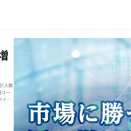
6日
てる
ンキン