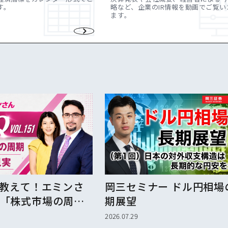
す。
略など、企業のIR情報を動画でご覧い
ます。
】教えて！エミンさ
岡三セミナー ドル円相場
151「株式市場の周
期展望
想と現実」
2026.07.29