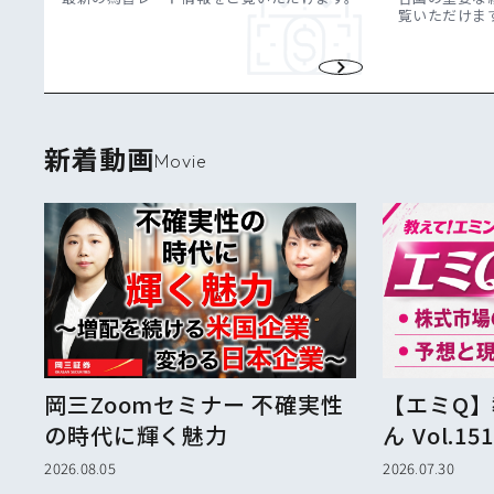
覧いただけま
新着動画
Movie
岡三Zoomセミナー 不確実性
【エミQ
の時代に輝く魅力
ん Vol.
期」「予
2026.08.05
2026.07.30