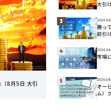
大引
2026.08
3
勝っ
前引
2026.08
4
市場
2026.08
5
（8月5日 大引
オー
ム）
と考