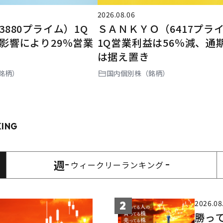
2026.08.06
880プライム）1Q
ＳＡＮＫＹＯ（6417プラ
影響により29％営業
1Q営業利益は56％減、通
は据え置き
銘柄）
国内個別株（銘柄）
KING
週
ウィークリー
ランキング
2026.08
2
勝っ