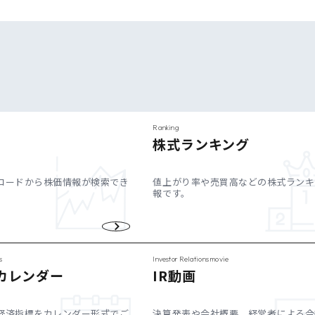
Ranking
株式ランキング
コードから株価情報が検索でき
値上がり率や売買高などの株式ランキ
報です。
s
Investor Relations movie
カレンダー
IR動画
経済指標をカレンダー形式でご
決算発表や会社概要、経営者による今