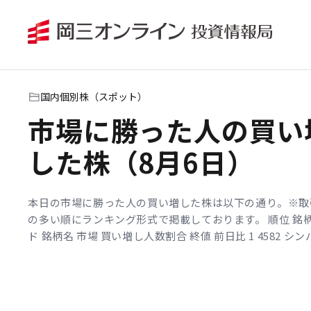
国内個別株（スポット）
勝ってる人の買ってる
株・売ってる株（8月
前引け）
本日は、 7月（2026/7/1～7/31） に勝った人が、本日の前場に
「買った株」、「売った株」。前場の「勝ってる人の買っ
株・売ってる株」は以下の通り。※取引人数の多い順にラ
グ形式で掲載しております。勝ってる...