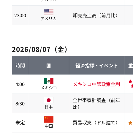
23:00
卸売売上高（前月比）
アメリカ
2026/08/07（金）
時間
国
経済指標・イベント
4:00
メキシコ中銀政策金利
メキシコ
全世帯家計調査（前年
8:30
比）
日本
未定
貿易収支（ドル建て）
中国