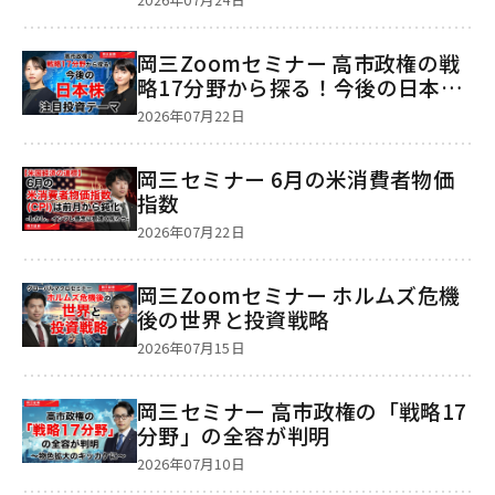
岡三Zoomセミナー 高市政権の戦
略17分野から探る！今後の日本株
注目投資テーマ
2026年07月22日
岡三セミナー 6月の米消費者物価
指数
2026年07月22日
岡三Zoomセミナー ホルムズ危機
後の世界と投資戦略
2026年07月15日
岡三セミナー 高市政権の「戦略17
分野」の全容が判明
2026年07月10日