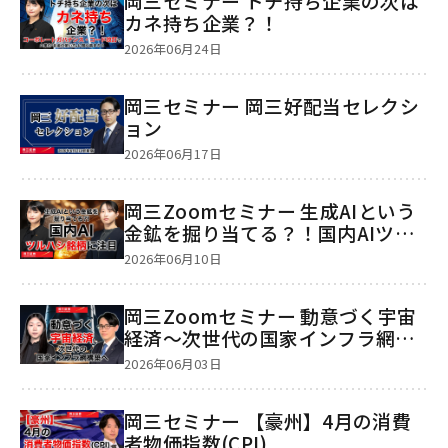
岡三セミナー トチ持ち企業の次は
カネ持ち企業？！
2026年06月24日
岡三セミナー 岡三好配当セレクシ
ョン
2026年06月17日
岡三Zoomセミナー 生成AIという
金鉱を掘り当てる？！国内AIツル
ハシ銘柄に注目
2026年06月10日
岡三Zoomセミナー 動意づく宇宙
経済～次世代の国家インフラ網構
築へ～
2026年06月03日
岡三セミナー 【豪州】4月の消費
者物価指数(CPI)