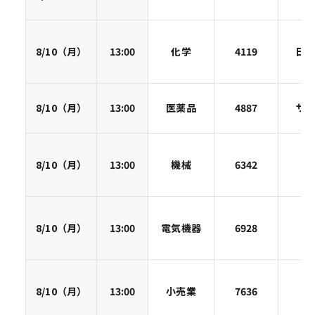
8/10（月）
13:00
化学
4119
日
8/10（月）
13:00
医薬品
4887
サ
8/10（月）
13:00
機械
6342
8/10（月）
13:00
電気機器
6928
8/10（月）
13:00
小売業
7636