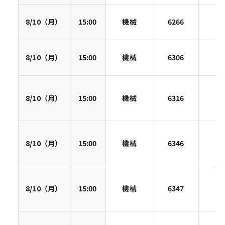
8/10（月）
15:00
機械
6266
8/10（月）
15:00
機械
6306
8/10（月）
15:00
機械
6316
8/10（月）
15:00
機械
6346
8/10（月）
15:00
機械
6347