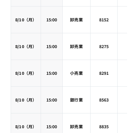
8/10（月）
15:00
卸売業
8152
8/10（月）
15:00
卸売業
8275
8/10（月）
15:00
小売業
8291
日
8/10（月）
15:00
銀行業
8563
8/10（月）
15:00
卸売業
8835