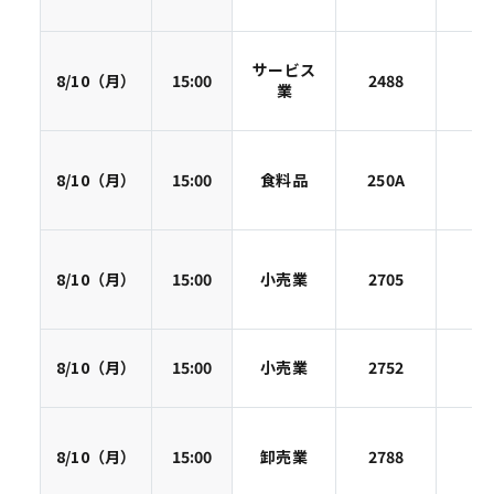
サービス
8/10（月）
15:00
2488
業
8/10（月）
15:00
食料品
250A
8/10（月）
15:00
小売業
2705
8/10（月）
15:00
小売業
2752
8/10（月）
15:00
卸売業
2788