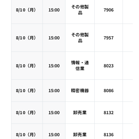
その他製
8/10（月）
15:00
7906
品
その他製
8/10（月）
15:00
7957
品
情報・通
8/10（月）
15:00
8023
信業
8/10（月）
15:00
精密機器
8086
8/10（月）
15:00
卸売業
8132
8/10（月）
15:00
卸売業
8136