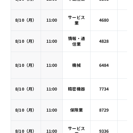
サービス
8/10（月）
11:00
4680
業
情報・通
8/10（月）
11:00
4828
信業
8/10（月）
11:00
機械
6484
8/10（月）
11:00
精密機器
7734
8/10（月）
11:00
保険業
8729
ソ
サービス
8/10（月）
11:00
9336