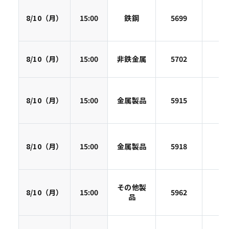
8/10（月）
15:00
鉄鋼
5699
8/10（月）
15:00
非鉄金属
5702
8/10（月）
15:00
金属製品
5915
8/10（月）
15:00
金属製品
5918
その他製
8/10（月）
15:00
5962
品