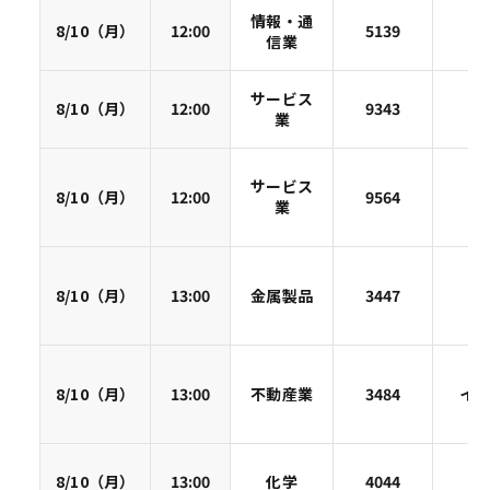
情報・通
8/10（月）
12:00
5139
信業
サービス
8/10（月）
12:00
9343
業
サービス
8/10（月）
12:00
9564
業
8/10（月）
13:00
金属製品
3447
8/10（月）
13:00
不動産業
3484
イ
8/10（月）
13:00
化学
4044