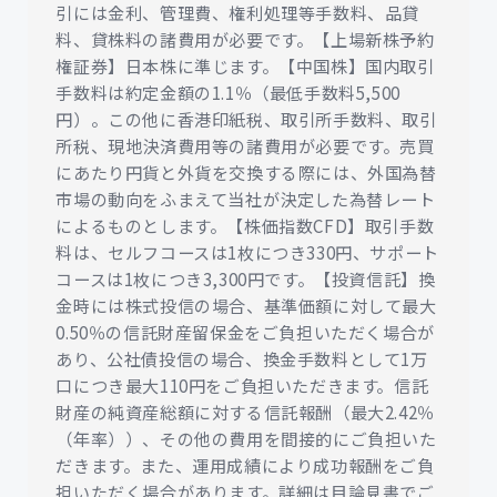
引には金利、管理費、権利処理等手数料、品貸
料、貸株料の諸費用が必要です。【上場新株予約
権証券】日本株に準じます。【中国株】国内取引
手数料は約定金額の1.1％（最低手数料5,500
円）。この他に香港印紙税、取引所手数料、取引
所税、現地決済費用等の諸費用が必要です。売買
にあたり円貨と外貨を交換する際には、外国為替
市場の動向をふまえて当社が決定した為替レート
によるものとします。【株価指数CFD】取引手数
料は、セルフコースは1枚につき330円、サポート
コースは1枚につき3,300円です。【投資信託】換
金時には株式投信の場合、基準価額に対して最大
0.50％の信託財産留保金をご負担いただく場合が
あり、公社債投信の場合、換金手数料として1万
口につき最大110円をご負担いただきます。信託
財産の純資産総額に対する信託報酬（最大2.42％
（年率））、その他の費用を間接的にご負担いた
だきます。また、運用成績により成功報酬をご負
担いただく場合があります。詳細は目論見書でご