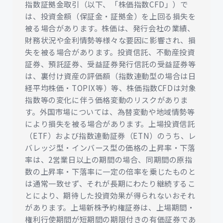
指数証拠金取引（以下、「株価指数CFD」）で
は、投資金額（保証金・証拠金）を上回る損失を
被る場合があります。株価は、発行会社の業績、
財務状況や金利情勢等様々な要因に影響され、損
失を被る場合があります。投資信託、不動産投資
証券、預託証券、受益証券発行信託の受益証券等
は、裏付け資産の評価額（指数連動型の場合は日
経平均株価・TOPIX等）等、株価指数CFDは対象
指数等の変化に伴う価格変動のリスクがありま
す。外国市場については、為替変動や地域情勢等
により損失を被る場合があります。上場投資信託
（ETF）および指数連動証券（ETN）のうち、レ
バレッジ型・インバース型の価格の上昇率・下落
率は、2営業日以上の期間の場合、同期間の原指
数の上昇率・下落率に一定の倍率を乗じたものと
は通常一致せず、それが長期にわたり継続するこ
とにより、期待した投資効果が得られないおそれ
があります。上場新株予約権証券は、上場期間・
権利行使期間が短期間の期限付きの有価証券であ