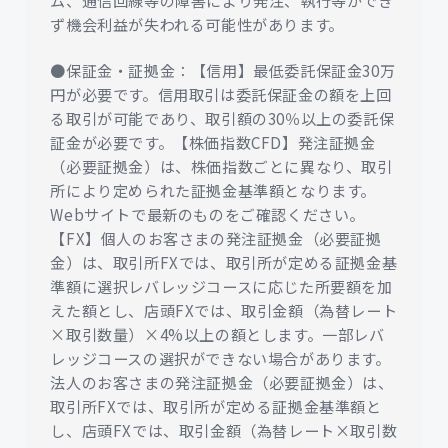
ム、通信回線等の障害により発注、執行等ができ
ず機会利益が失われる可能性があります。
●保証金・証拠金：【信用】最低委託保証金30万
円が必要です。信用取引は委託保証金の額を上回
る取引が可能であり、取引額の30％以上の委託保
証金が必要です。【株価指数CFD】発注証拠金
（必要証拠金）は、株価指数ごとに異なり、取引
所により定められた証拠金基準額となります。
Webサイトで最新のものをご確認ください。
【FX】個人のお客さまの発注証拠金（必要証拠
金）は、取引所FXでは、取引所が定める証拠金基
準額に選択レバレッジコースに応じた所要額を加
えた額とし、店頭FXでは、取引金額（為替レート
×取引数量）×4%以上の額とします。一部レバ
レッジコースの選択ができない場合があります。
法人のお客さまの発注証拠金（必要証拠金）は、
取引所FXでは、取引所が定める証拠金基準額と
し、店頭FXでは、取引金額（為替レート×取引数