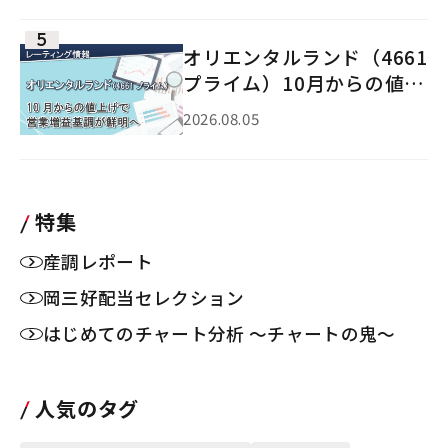
オリエンタルランド（4661
プライム）10月からの値上
げで営業増益基調が鮮明へ
2026.08.05
特集
産調レポート
岡三好配当セレクション
はじめてのチャート分析 ～チャートの鬼～
人気のタグ