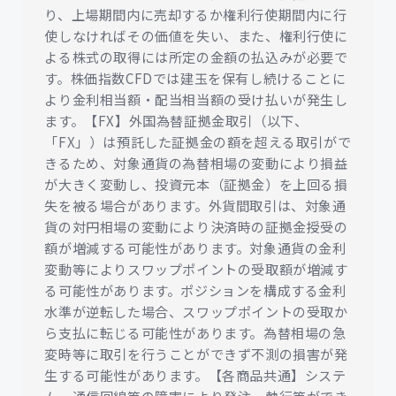
り、上場期間内に売却するか権利行使期間内に行
使しなければその価値を失い、また、権利行使に
よる株式の取得には所定の金額の払込みが必要で
す。株価指数CFDでは建玉を保有し続けることに
より金利相当額・配当相当額の受け払いが発生し
ます。【FX】外国為替証拠金取引（以下、
「FX」）は預託した証拠金の額を超える取引がで
きるため、対象通貨の為替相場の変動により損益
が大きく変動し、投資元本（証拠金）を上回る損
失を被る場合があります。外貨間取引は、対象通
貨の対円相場の変動により決済時の証拠金授受の
額が増減する可能性があります。対象通貨の金利
変動等によりスワップポイントの受取額が増減す
る可能性があります。ポジションを構成する金利
水準が逆転した場合、スワップポイントの受取か
ら支払に転じる可能性があります。為替相場の急
変時等に取引を行うことができず不測の損害が発
生する可能性があります。【各商品共通】システ