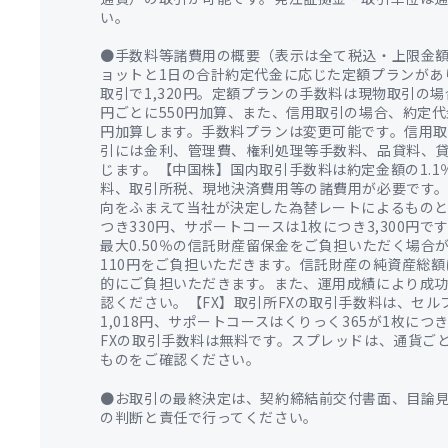
い。
●手数料等諸費用の概要（表示は全て税込・上限金額
ョットと1日の合計約定代金に応じた定額プランがあり
取引で1,320円。定額プランの手数料は現物取引の場合
円ごとに550円加算、また、信用取引の場合、約定代金2
円加算します。手数料プランは変更可能です。信用
引には金利、管理費、権利処理等手数料、品貸料、
じます。【中国株】国内取引手数料は約定金額の1.1
料、取引所税、現地決済費用等の諸費用が必要です
向をふまえて当社が決定した為替レートによるものと
つき330円、サポートコースは1枚につき3,300
最大0.50％の信託財産留保金をご負担いただく場合
110円をご負担いただきます。信託財産の純資産総額
的にご負担いただきます。また、運用成績により成
認ください。【FX】取引所FXの取引手数料は、セル
1,018円、サポートコースはくりっく365が1枚につき
FXの取引手数料は無料です。スプレッドは、通貨ご
ものをご確認ください。
●お取引の最終決定は、契約締結前交付書面、目論見
の判断と責任で行ってください。