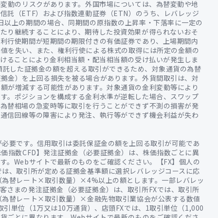
格変動のリスクがあります。外国市場については、為替変動や地
信託（ETF）および指数連動証券（ETN）のうち、レバレッジ
日以上の期間の場合、同期間の原指数の上昇率・下落率に一定の
わたり継続することにより、期待した投資効果が得られないおそ
権利行使期間が短期間の期限付きの有価証券であり、上場期間内
価値を失い、また、権利行使による株式の取得には所定の金額の
続けることにより金利相当額・配当相当額の受け払いが発生しま
は預託した証拠金の額を超える取引ができるため、対象通貨の為替
証拠金）を上回る損失を被る場合があります。外貨間取引は、対
の額が増減する可能性があります。対象通貨の金利変動等により
ます。ポジションを構成する金利水準が逆転した場合、スワップ
。為替相場の急変時等に取引を行うことができず不測の損害が発
、通信回線等の障害により発注、執行等ができず機会利益が失わ
が必要です。信用取引は委託保証金の額を上回る取引が可能であ
株価指数CFD】発注証拠金（必要証拠金）は、株価指数ごとに異
す。Webサイトで最新のものをご確認ください。【FX】個人の
では、取引所が定める証拠金基準額に選択レバレッジコースに応
（為替レート×取引数量）×4%以上の額とします。一部レバレッ
客さまの発注証拠金（必要証拠金）は、取引所FXでは、取引所
（為替レート×取引数量）×金融先物取引業協会が公表する数値
単位（1万又は10万通貨）、店頭FXでは、1取引単位（1,000
貨ごとに異なります。Webサイトで最新のものをご確認くださ