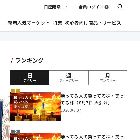
口座開設
会員ログイン
新着
人気
マーケット
特集
初心者向け
商品・サービス
ランキング
日
週
月
デイリー
ウィークリー
マンスリー
勝ってる人の買ってる株・売っ
てる株（8月7日 大引け）
2026.08.07
勝ってる人の買ってる株・売っ