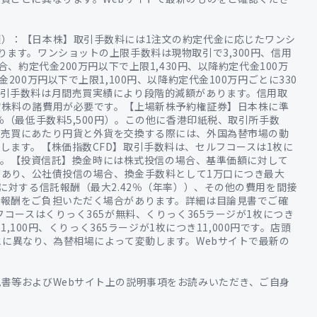
）：【日本株】取引手数料には1注文の約定代金に応じたワンシ
ます。ワンショットの上限手数料は現物取引で3,300円、信用
、約定代金200万円以下で上限1,430円、以降約定代金100万
00万円以下で上限1,100円、以降約定代金100万円ごとに330
取引手数料は月間売買実績により段階的減額があります。信用取
貸株料の諸費用が必要です。【上場新株予約権証券】日本株に準
％（最低手数料5,500円）。この他に香港印紙税、取引所手数
。売買にあたり円貨と外貨を交換する際には、外国為替市場の動
します。【株価指数CFD】取引手数料は、セルフコースは1枚に
円です。【投資信託】換金時には株式投信の場合、基準価額に対して
があり、公社債投信の場合、換金手数料として1万口につき最大
に対する信託報酬（最大2.42％（年率））、その他の費用を間接
功報酬をご負担いただく場合があります。詳細は目論見書でご確
フコースはくりっく365が無料、くりっく365ラージが1枚につき
1,100円、くりっく365ラージが1枚につき11,000円です。店頭
とに異なり、為替相場によって変動します。Webサイトで最新の
書等およびWebサイト上の説明事項をお読みいただき、ご自身