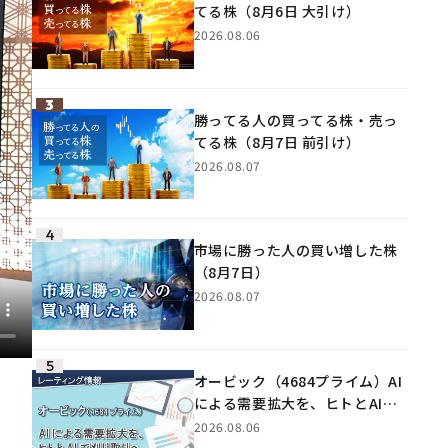
てる株（8月6日 大引け）
2026.08.06
勝ってる人の買ってる株・売っ
てる株（8月7日 前引け）
2026.08.07
市場に勝った人の買い増した株
（8月7日）
2026.08.07
オービック（4684プライム）AI
による需要拡大を、ヒトとAIで
刈り取りへ
2026.08.06