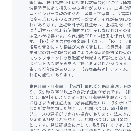
等）等、株価指数CFDは対象指数等の変化に伴う価
域情勢等により損失を被る場合があります。上場投資
型・インバース型の価格の上昇率・下落率は、2営業
倍率を乗じたものとは通常一致せず、それが長期に
れがあります。上場新株予約権証券は、上場期間・
に売却するか権利行使期間内に行使しなければその
払込みが必要です。株価指数CFDでは建玉を保有し
す。【FX】外国為替証拠金取引（以下、「FX」）
相場の変動により損益が大きく変動し、投資元本（
象通貨の対円相場の変動により決済時の証拠金授受
スワップポイントの受取額が増減する可能性があり
ポイントの受取から支払に転じる可能性があります
生する可能性があります。【各商品共通】システム
れる可能性があります。
●保証金・証拠金：【信用】最低委託保証金30万円
り、取引額の30％以上の委託保証金が必要です。【
なり、取引所により定められた証拠金基準額となりま
お客さまの発注証拠金（必要証拠金）は、取引所FX
じた所要額を加えた額とし、店頭FXでは、取引金額
ジコースの選択ができない場合があります。法人のお
が定める証拠金基準額とし、店頭FXでは、取引金額
とします。発注証拠金に対して、取引所ＦＸでは、1取引
通貨）の取引が可能です。発注証拠金・取引単位は通