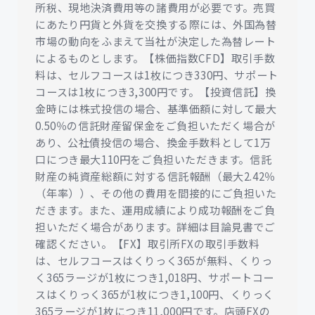
所税、現地決済費用等の諸費用が必要です。売買
にあたり円貨と外貨を交換する際には、外国為替
市場の動向をふまえて当社が決定した為替レート
によるものとします。【株価指数CFD】取引手数
料は、セルフコースは1枚につき330円、サポート
コースは1枚につき3,300円です。【投資信託】換
金時には株式投信の場合、基準価額に対して最大
0.50％の信託財産留保金をご負担いただく場合が
あり、公社債投信の場合、換金手数料として1万
口につき最大110円をご負担いただきます。信託
財産の純資産総額に対する信託報酬（最大2.42％
（年率））、その他の費用を間接的にご負担いた
だきます。また、運用成績により成功報酬をご負
担いただく場合があります。詳細は目論見書でご
確認ください。【FX】取引所FXの取引手数料
は、セルフコースはくりっく365が無料、くりっ
く365ラージが1枚につき1,018円、サポートコー
スはくりっく365が1枚につき1,100円、くりっく
365ラージが1枚につき11,000円です。店頭FXの