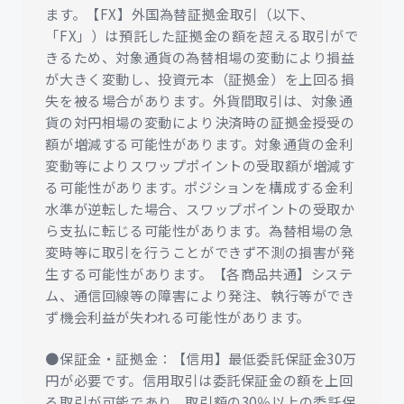
ます。【FX】外国為替証拠金取引（以下、
「FX」）は預託した証拠金の額を超える取引がで
きるため、対象通貨の為替相場の変動により損益
が大きく変動し、投資元本（証拠金）を上回る損
失を被る場合があります。外貨間取引は、対象通
貨の対円相場の変動により決済時の証拠金授受の
額が増減する可能性があります。対象通貨の金利
変動等によりスワップポイントの受取額が増減す
る可能性があります。ポジションを構成する金利
水準が逆転した場合、スワップポイントの受取か
ら支払に転じる可能性があります。為替相場の急
変時等に取引を行うことができず不測の損害が発
生する可能性があります。【各商品共通】システ
ム、通信回線等の障害により発注、執行等ができ
ず機会利益が失われる可能性があります。
●保証金・証拠金：【信用】最低委託保証金30万
円が必要です。信用取引は委託保証金の額を上回
る取引が可能であり、取引額の30％以上の委託保