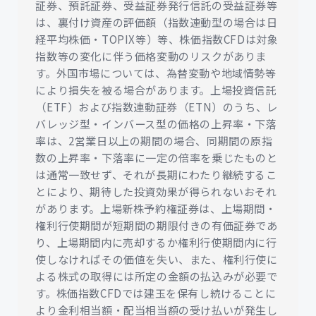
証券、預託証券、受益証券発行信託の受益証券等
は、裏付け資産の評価額（指数連動型の場合は日
経平均株価・TOPIX等）等、株価指数CFDは対象
指数等の変化に伴う価格変動のリスクがありま
す。外国市場については、為替変動や地域情勢等
により損失を被る場合があります。上場投資信託
（ETF）および指数連動証券（ETN）のうち、レ
バレッジ型・インバース型の価格の上昇率・下落
率は、2営業日以上の期間の場合、同期間の原指
数の上昇率・下落率に一定の倍率を乗じたものと
は通常一致せず、それが長期にわたり継続するこ
とにより、期待した投資効果が得られないおそれ
があります。上場新株予約権証券は、上場期間・
権利行使期間が短期間の期限付きの有価証券であ
り、上場期間内に売却するか権利行使期間内に行
使しなければその価値を失い、また、権利行使に
よる株式の取得には所定の金額の払込みが必要で
す。株価指数CFDでは建玉を保有し続けることに
より金利相当額・配当相当額の受け払いが発生し