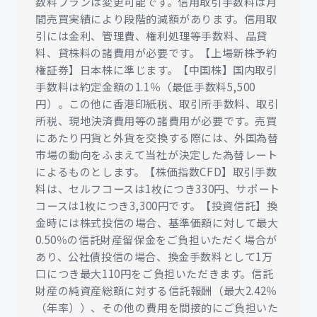
数料プランは変更可能です。信用取引手数料は月
間売買実績により段階的減額があります。信用取
引には金利、管理費、権利処理等手数料、品貸
料、貸株料の諸費用が必要です。【上場新株予約
権証券】日本株に準じます。【中国株】国内取引
手数料は約定金額の1.1％（最低手数料5,500
円）。この他に香港印紙税、取引所手数料、取引
所税、現地決済費用等の諸費用が必要です。売買
にあたり円貨と外貨を交換する際には、外国為替
市場の動向をふまえて当社が決定した為替レート
によるものとします。【株価指数CFD】取引手数
料は、セルフコースは1枚につき330円、サポート
コースは1枚につき3,300円です。【投資信託】換
金時には株式投信の場合、基準価額に対して最大
0.50％の信託財産留保金をご負担いただく場合が
あり、公社債投信の場合、換金手数料として1万
口につき最大110円をご負担いただきます。信託
財産の純資産総額に対する信託報酬（最大2.42％
（年率））、その他の費用を間接的にご負担いた