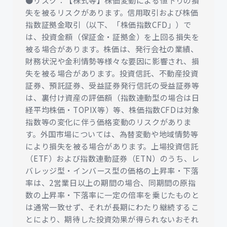
失を被るリスクがあります。信用取引および株価
指数証拠金取引（以下、「株価指数CFD」）で
は、投資金額（保証金・証拠金）を上回る損失を
被る場合があります。株価は、発行会社の業績、
財務状況や金利情勢等様々な要因に影響され、損
失を被る場合があります。投資信託、不動産投資
証券、預託証券、受益証券発行信託の受益証券等
は、裏付け資産の評価額（指数連動型の場合は日
経平均株価・TOPIX等）等、株価指数CFDは対象
指数等の変化に伴う価格変動のリスクがありま
す。外国市場については、為替変動や地域情勢等
により損失を被る場合があります。上場投資信託
（ETF）および指数連動証券（ETN）のうち、レ
バレッジ型・インバース型の価格の上昇率・下落
率は、2営業日以上の期間の場合、同期間の原指
数の上昇率・下落率に一定の倍率を乗じたものと
は通常一致せず、それが長期にわたり継続するこ
とにより、期待した投資効果が得られないおそれ