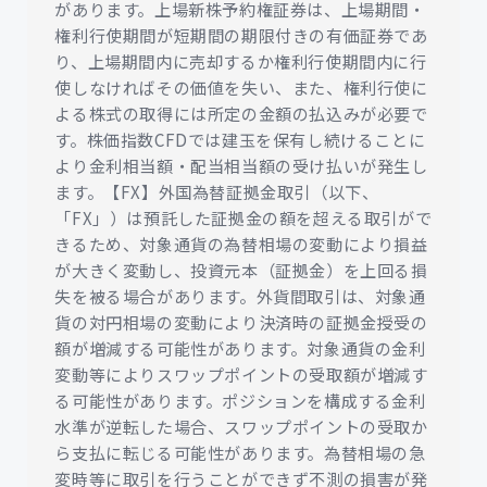
があります。上場新株予約権証券は、上場期間・
権利行使期間が短期間の期限付きの有価証券であ
り、上場期間内に売却するか権利行使期間内に行
使しなければその価値を失い、また、権利行使に
よる株式の取得には所定の金額の払込みが必要で
す。株価指数CFDでは建玉を保有し続けることに
より金利相当額・配当相当額の受け払いが発生し
ます。【FX】外国為替証拠金取引（以下、
「FX」）は預託した証拠金の額を超える取引がで
きるため、対象通貨の為替相場の変動により損益
が大きく変動し、投資元本（証拠金）を上回る損
失を被る場合があります。外貨間取引は、対象通
貨の対円相場の変動により決済時の証拠金授受の
額が増減する可能性があります。対象通貨の金利
変動等によりスワップポイントの受取額が増減す
る可能性があります。ポジションを構成する金利
水準が逆転した場合、スワップポイントの受取か
ら支払に転じる可能性があります。為替相場の急
変時等に取引を行うことができず不測の損害が発