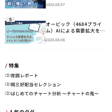
2026.08.07
オービック（4684プライ
ム）AIによる需要拡大を、
ヒトとAIで刈り取りへ
2026.08.06
特集
産調レポート
岡三好配当セレクション
はじめてのチャート分析 ～チャートの鬼～
人気のタグ